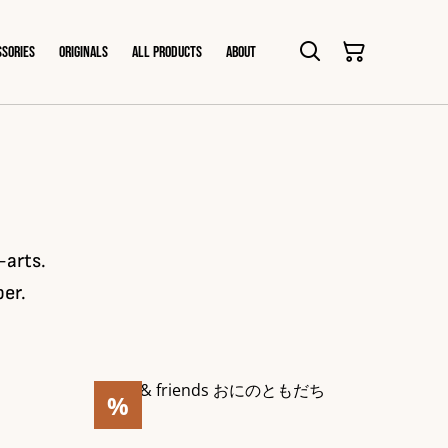
ssories
Originals
All products
About
-arts.
per.
%