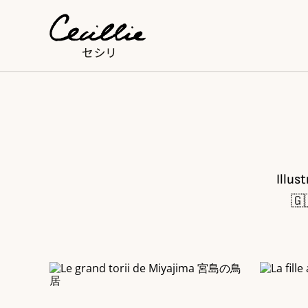
Illus
🇬