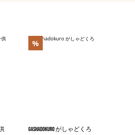
%
子供
Gashadokuro がしゃどくろ