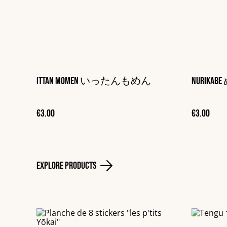
Ittan Momen いったんもめん
Nurika
€3.00
€3.00
Explore Products