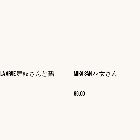
o & la Grue 舞妓さんと鶴
Miko San 巫女さん
€6.00