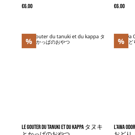
€6.00
€6.00
%
%
Le gouter du tanuki et du kappa タヌキ
L'Awa O
とかっぱのおやつ
おどり