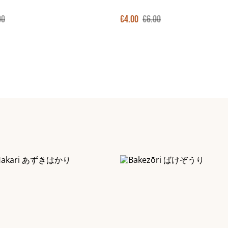
00
€4.00
€6.00