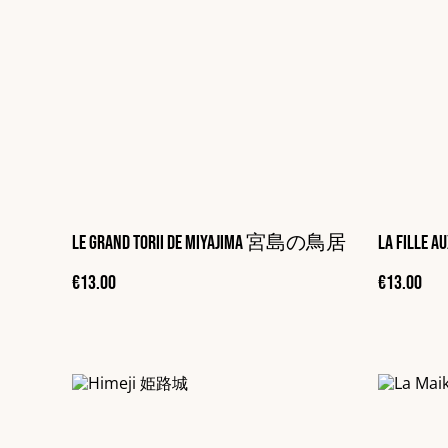
Le grand torii de Miyajima 宮島の鳥居
€13.00
€13.00