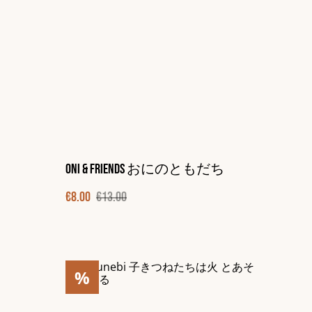
Oni & friends おにのともだち
€8.00
€13.00
%