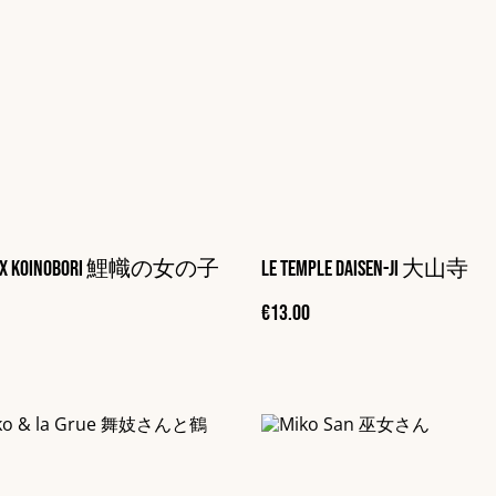
La fille aux Koinobori 鯉幟の女の子
Le temple Daisen-ji 大山寺
€13.00