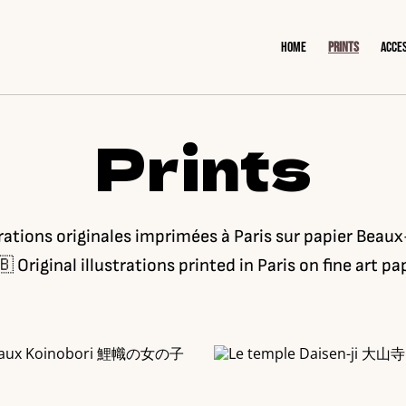
Home
Prints
Acce
Prints
trations originales imprimées à Paris sur papier Beaux
 Original illustrations printed in Paris on fine art pa