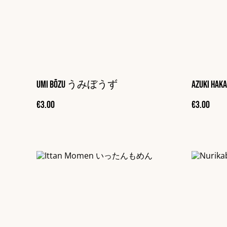
Umi Bōzu うみぼうず
Azuki 
€3.00
€3.00