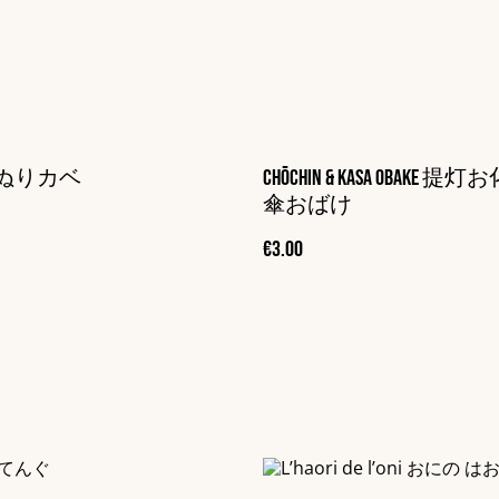
be ぬりカベ
Chōchin & Kasa obake 
傘おばけ
€3.00