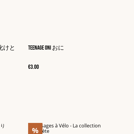
提灯お化けと
Teenage Oni おに
€3.00
%