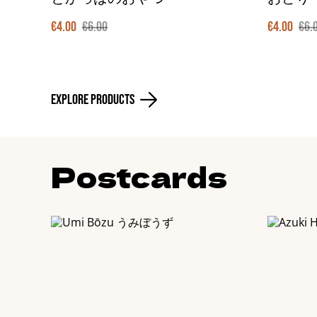
€4.00
€6.00
€4.00
€6.
Explore Products
Postcards