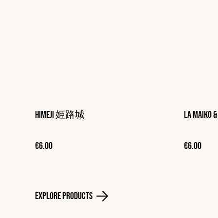
Himeji 姫路城
La Maik
€6.00
€6.00
Explore Products