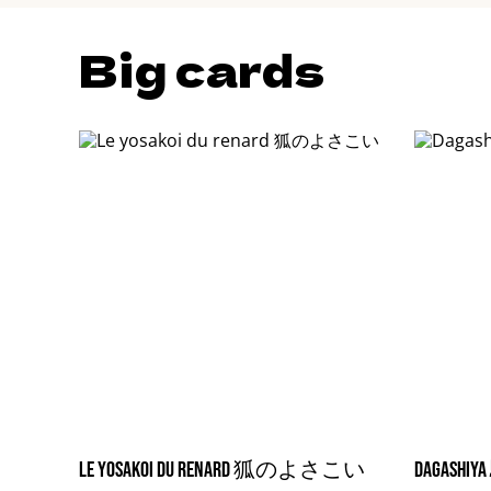
Big cards
Le yosakoi du renard 狐のよさこい
Dagash