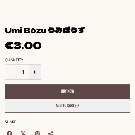
Umi Bōzu うみぼうず
€3.00
QUANTITY
Buy now
Add to cart
SHARE