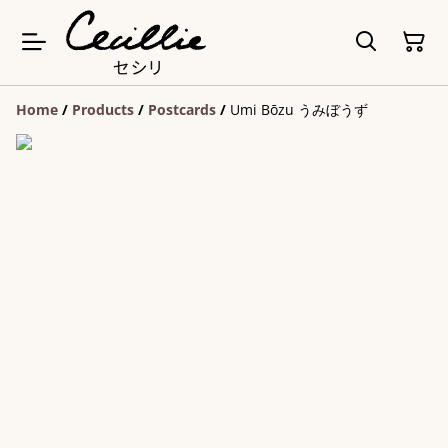
Home
/
Products
/
Postcards
/
Umi Bōzu うみぼうず