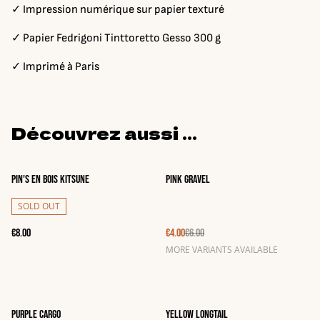
✓ Impression numérique sur papier texturé
✓ Papier Fedrigoni Tinttoretto Gesso 300 g
✓ Imprimé à Paris
Découvrez aussi ...
%
Pin's en bois Kitsune
Pink gravel
SOLD OUT
€8.00
€4.00
€6.00
MORE VARIANTS AVAILABLE
%
%
Purple cargo
Yellow longtail