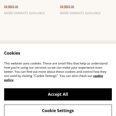
€4.00
€6.00
€4.00
€6.00
MORE VARIANTS AVAILABLE
MORE VARIANTS AVAILABLE
Cookies
Contact
Shipping
Terms of service
Confidentiality
This website uses cookies. These are small files that help us understand
Cookies
how you’re using our services so we can make your experience even
better. You can find out more about these cookies and control how they
are used by clicking "Cookie Settings". You can also check our
cookie
policy
.
Accept All
©
2026
Cecillie
Cookie Settings
powered by