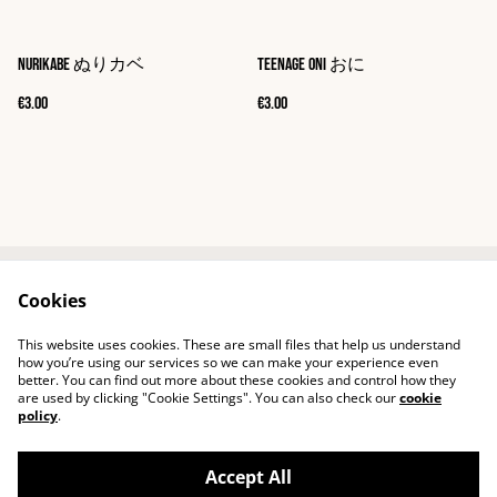
Nurikabe ぬりカベ
Teenage Oni おに
€3.00
€3.00
Cookies
Contact
Shipping
Terms of service
Confidentiality
This website uses cookies. These are small files that help us understand
Cookies
how you’re using our services so we can make your experience even
better. You can find out more about these cookies and control how they
are used by clicking "Cookie Settings". You can also check our
cookie
policy
.
Accept All