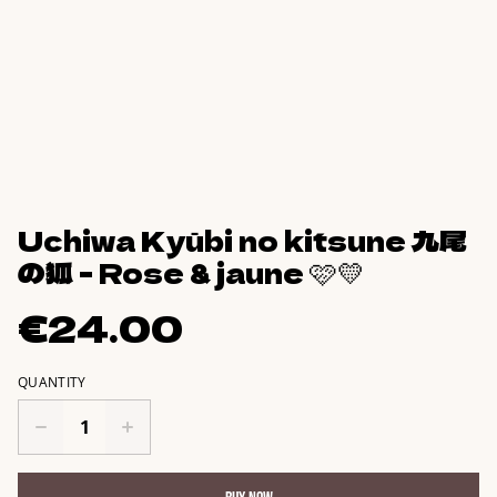
Uchiwa Kyūbi no kitsune 九尾
の狐 - Rose & jaune 🩷💛
€24.00
QUANTITY