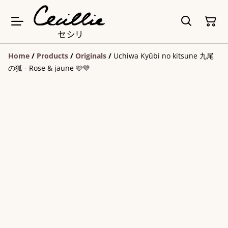
Home
/
Products
/
Originals
/
Uchiwa Kyūbi no kitsune 九尾
の狐 - Rose & jaune 🩷💛