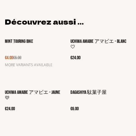
Découvrez aussi ...
%
Mint touring bike
Uchiwa Amabie アマビエ - Blanc
🤍
€4.00
€6.00
€24.00
MORE VARIANTS AVAILABLE
Uchiwa Amabie アマビエ - Jaune
Dagashiya 駄菓子屋
💛
€24.00
€6.00