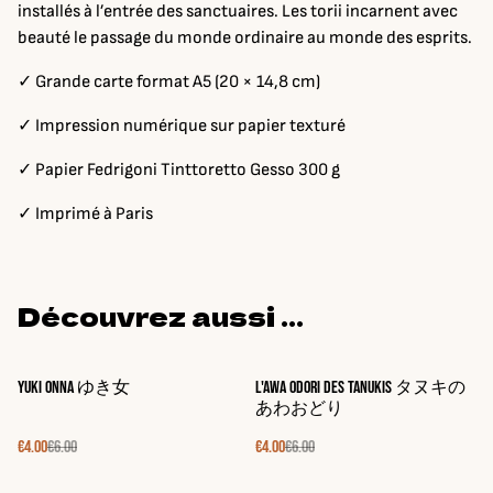
installés à l’entrée des sanctuaires. Les torii incarnent avec
beauté le passage du monde ordinaire au monde des esprits.
✓ Grande carte format A5 (20 × 14,8 cm)
✓ Impression numérique sur papier texturé
✓ Papier Fedrigoni Tinttoretto Gesso 300 g
✓ Imprimé à Paris
Découvrez aussi ...
%
%
Yuki Onna ゆき女
L'Awa Odori des Tanukis タヌキの
あわおどり
€4.00
€6.00
€4.00
€6.00