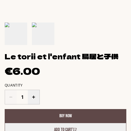
Le torii et l'enfant 鳥居と子供
€6.00
QUANTITY
Buy now
Add to cart