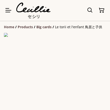
Home
/
Products
/
Big cards
/
Le torii et l'enfant 鳥居と子供