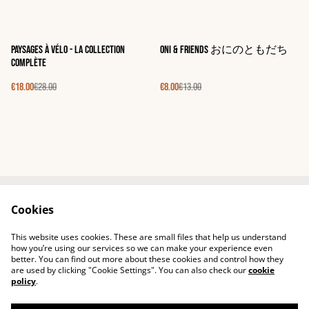
%
%
Paysages à Vélo - La collection
Oni & friends おにのともだち
complète
€18.00
€28.00
€8.00
€13.00
Cookies
Contact
Shipping
Terms of service
Confidentiality
This website uses cookies. These are small files that help us understand
Cookies
how you’re using our services so we can make your experience even
better. You can find out more about these cookies and control how they
are used by clicking "Cookie Settings". You can also check our
cookie
policy
.