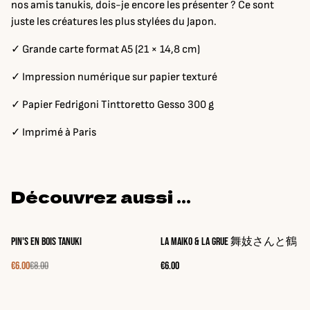
nos amis tanukis, dois-je encore les présenter ? Ce sont
juste les créatures les plus stylées du Japon.
✓ Grande carte format A5 (21 × 14,8 cm)
✓ Impression numérique sur papier texturé
✓ Papier Fedrigoni Tinttoretto Gesso 300 g
✓ Imprimé à Paris
Découvrez aussi ...
%
Pin's en bois Tanuki
La Maiko & la Grue 舞妓さんと鶴
€6.00
€8.00
€6.00