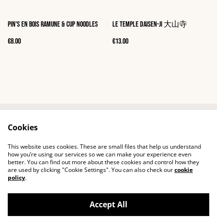
Pin's en bois Ramune & Cup Noodles
Le temple Daisen-ji 大山寺
€8.00
€13.00
Cookies
Contact
Shipping
Terms of service
Confidentiality
This website uses cookies. These are small files that help us understand
Cookies
how you’re using our services so we can make your experience even
better. You can find out more about these cookies and control how they
are used by clicking "Cookie Settings". You can also check our
cookie
policy
.
Accept All