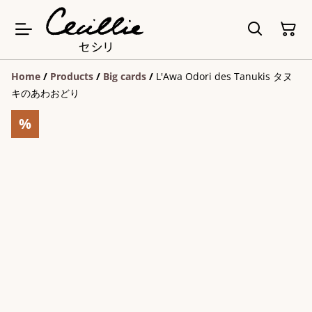
Home
/
Products
/
Big cards
/
L'Awa Odori des Tanukis タヌ
キのあわおどり
%