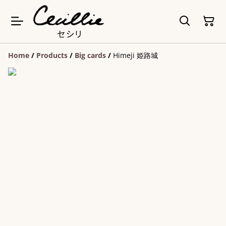
Home
/
Products
/
Big cards
/
Himeji 姫路城