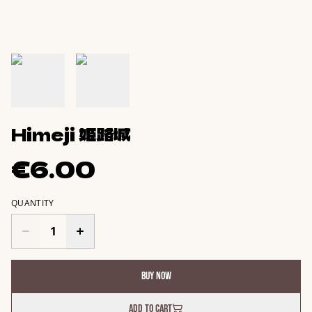
Himeji 姫路城
€6.00
QUANTITY
Buy now
Add to cart