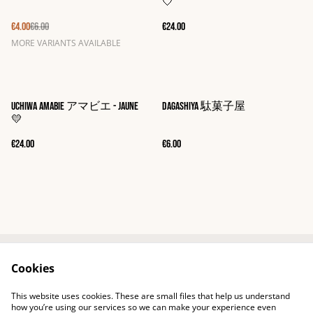
🤍
€4.00
€6.00
€24.00
MORE VARIANTS AVAILABLE
Uchiwa Amabie アマビエ - Jaune
Dagashiya 駄菓子屋
💛
€24.00
€6.00
Cookies
Contact
Shipping
Terms of service
Confidentiality
This website uses cookies. These are small files that help us understand
Cookies
how you’re using our services so we can make your experience even